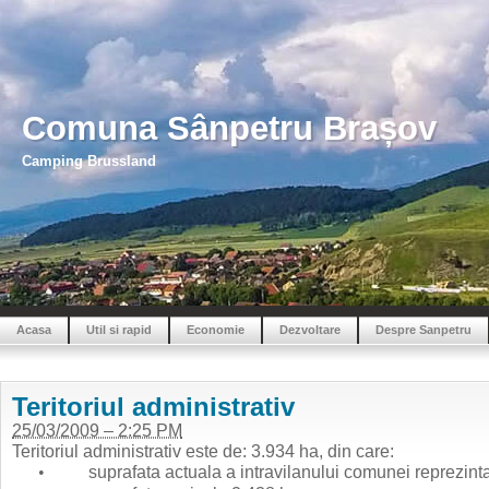
Comuna Sânpetru Brașov
Camping Brussland
Acasa
Util si rapid
Economie
Dezvoltare
Despre Sanpetru
Teritoriul administrativ
25/03/2009 – 2:25 PM
Teritoriul administrativ este de: 3.934 ha, din care:
•
suprafata actuala a intravilanului comunei reprezinta