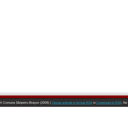
© Comuna Sânpetru Brașov (2009) |
Citeste articole in format RSS
si
Comentarii in RSS
. Ne