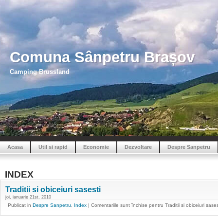
Comuna Sânpetru Brașov
Camping Brussland
Acasa
Util si rapid
Economie
Dezvoltare
Despre Sanpetru
INDEX
Traditii si obiceiuri sasesti
joi, ianuarie 21st, 2010
Publicat in
Despre Sanpetru
,
Index
|
Comentariile sunt închise
pentru Traditii si obiceiuri sases