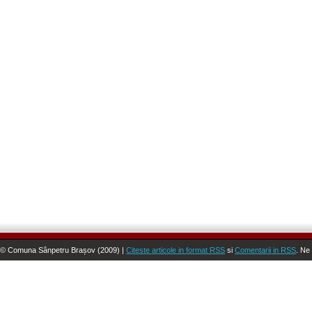
© Comuna Sânpetru Brașov (2009) |
Citeste articole in format RSS
si
Comentarii in RSS
. Ne