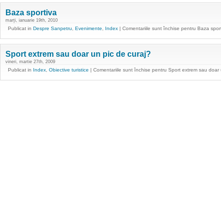
Baza sportiva
marți, ianuarie 19th, 2010
Publicat in
Despre Sanpetru
,
Evenimente
,
Index
|
Comentariile sunt închise
pentru Baza spor
Sport extrem sau doar un pic de curaj?
vineri, martie 27th, 2009
Publicat in
Index
,
Obiective turistice
|
Comentariile sunt închise
pentru Sport extrem sau doar 